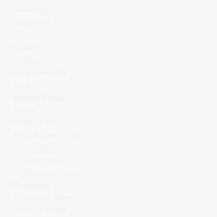
Déménager
Easy Switch
Reprise
Résilier
Réclamation
Notre community
Tarifs
Service Client
Internet
Mobile et
fixe
TV et
d
ivertissement
Relevés
de compte
Dérangements
Modifier
vos données
Corporate
A propos de Telenet
Presse et médias