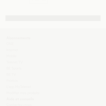
Autres possibilités de contact
Abonnements
O
NE
Internet
Mobile
Telenet TV
BE Sports
BE TV
Promos
L'app MyTelenet
Modifier mes produits
Aide et conseils
Contactez-nous