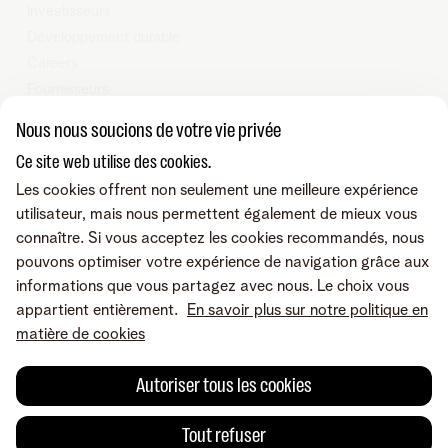
Investisseurs
Développement durable
Careers
Fournisseurs
Vie privée
Nous nous soucions de votre vie privée
Cookie policy
Ce site web utilise des cookies.
Modifier les préférences de cookies
Les cookies offrent non seulement une meilleure expérience
Programme heartware
utilisateur, mais nous permettent également de mieux vous
connaître. Si vous acceptez les cookies recommandés, nous
© Telenet 2025 - Telenet SRL - Liersesteenweg 4, 2800 Malines -
pouvons optimiser votre expérience de navigation grâce aux
TVA BE 0473.416.418 - RPM Anvers dep. Malines
informations que vous partagez avec nous. Le choix vous
appartient entièrement.
En savoir plus sur notre politique en
Retrouvez-nous sur
matière de cookies
Autoriser tous les cookies
Conditions
Accessibilité
Mentions légales
Tout refuser