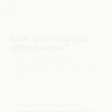
Brexit : qu'est-ce que cela
signifie pour vous ?
Il s'agit de :
abonnements/produits
applis
consommation mobile
étranger
mobile
packs de
chaînes
tv-app
Le 31 janvier 2020, le Royaume-Uni
(Angleterre, Écosse, Pays de Galles et Irlande