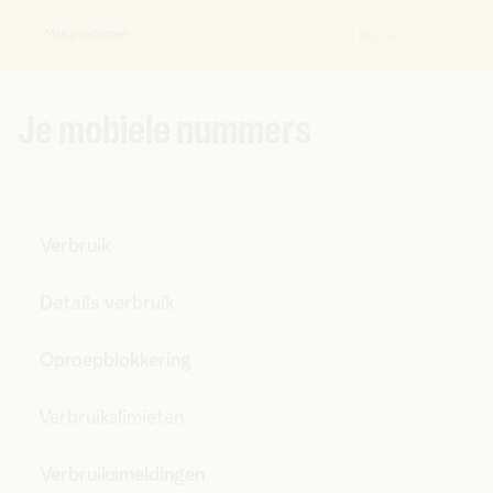
Mijn producten
NL
U
bent
hier:
Je mobiele nummers
Verbruik
Details verbruik
Oproepblokkering
Verbruikslimieten
Verbruiksmeldingen