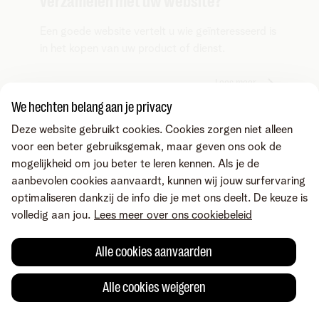
verzamelen met uw website?
Een goede website vertelt u wie geïnteresseerd is
in het kopen van uw product of dienst.
Lees meer
We hechten belang aan je privacy
Deze website gebruikt cookies. Cookies zorgen niet alleen
1
2
3
4
voor een beter gebruiksgemak, maar geven ons ook de
mogelijkheid om jou beter te leren kennen. Als je de
aanbevolen cookies aanvaardt, kunnen wij jouw surfervaring
optimaliseren dankzij de info die je met ons deelt. De keuze is
Producten
volledig aan jou.
Lees meer over ons cookiebeleid
Combo's
Alle cookies aanvaarden
Apps & diensten
Internet
Mobiele telefonie
Alle cookies weigeren
Vaste telefonie
MyTelenet-app
Contact & advies
Digitale TV
Webmail