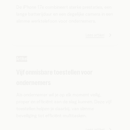
De iPhone 17e combineert sterke prestaties, een
lange batterijduur en een degelijke camera in een
slimme werktelefoon voor ondernemers.
Lees artikel
Artikel
Vijf onmisbare toestellen voor
ondernemers
Als ondernemer wil je op elk moment veilig,
proper én efficiënt aan de slag kunnen. Deze vijf
toestellen helpen je daarbij, van slimme
beveiliging tot efficiënt multitasken.
Lees artikel