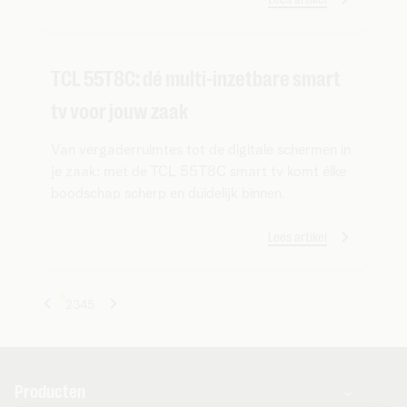
TCL 55T8C: dé multi-inzetbare smart
tv voor jouw zaak
Van vergaderruimtes tot de digitale schermen in
je zaak: met de TCL 55T8C smart tv komt élke
boodschap scherp en duidelijk binnen.
Lees artikel
1
2
3
4
5
Producten