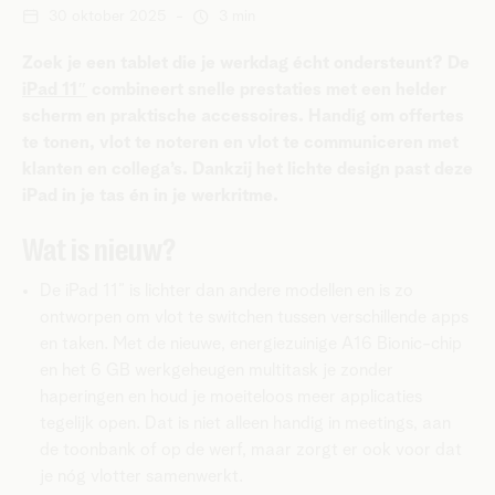
30 oktober 2025
-
3 min
Zoek je een tablet die je werkdag écht ondersteunt? De
iPad 11″
combineert snelle prestaties met een helder
scherm en praktische accessoires. Handig om offertes
te tonen, vlot te noteren en vlot te communiceren met
klanten en collega’s. Dankzij het lichte design past deze
iPad in je tas én in je werkritme.
Wat is nieuw?
De iPad 11” is lichter dan andere modellen en is zo
ontworpen om vlot te switchen tussen verschillende apps
en taken. Met de nieuwe, energiezuinige A16 Bionic-chip
en het 6 GB werkgeheugen multitask je zonder
haperingen en houd je moeiteloos meer applicaties
tegelijk open. Dat is niet alleen handig in meetings, aan
de toonbank of op de werf, maar zorgt er ook voor dat
je nóg vlotter samenwerkt.