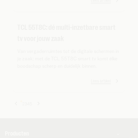
Lees artikel
TCL 55T8C: dé multi-inzetbare smart
tv voor jouw zaak
Van vergaderruimtes tot de digitale schermen in
je zaak: met de TCL 55T8C smart tv komt élke
boodschap scherp en duidelijk binnen.
Lees artikel
1
2
3
4
5
Producten