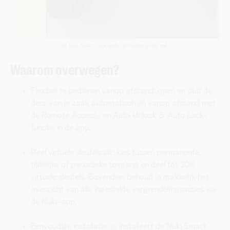
De Nuki Smart Lock bedien je via een gratis app.
Waarom overwegen?
Flexibel te bedienen vanop afstand: open en sluit de
deur van je zaak automatisch én vanop afstand met
de Remote Access- en Auto Unlock & Auto Lock-
functie in de app.
Deel virtuele sleutels uit: kies tussen permanente,
tijdelijke of periodieke toegang en deel tot 200
virtuele sleutels. Bovendien behoud je makkelijk het
overzicht van alle ingestelde vergrendelingsacties via
de Nuki-app.
Eenvoudige installatie: je installeert de Nuki Smart