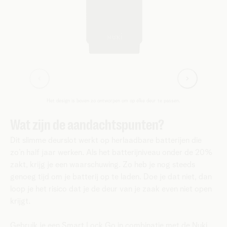
Het design is boven zo ontworpen om op élke deur te passen.
Wat zijn de aandachtspunten?
Dit slimme deurslot werkt op herlaadbare batterijen die
zo’n half jaar werken. Als het batterijniveau onder de 20%
zakt, krijg je een waarschuwing. Zo heb je nog steeds
genoeg tijd om je batterij op te laden. Doe je dat niet, dan
loop je het risico dat je de deur van je zaak even niet open
krijgt.
Gebruik je een Smart Lock Go in combinatie met de Nuki