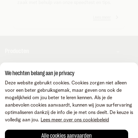
zaak met behulp van onze speedtest en tips.
Lees meer
Producten
Combo's
We hechten belang aan je privacy
Apps & diensten
Internet
Deze website gebruikt cookies. Cookies zorgen niet alleen
Mobiele telefonie
voor een beter gebruiksgemak, maar geven ons ook de
Vaste telefonie
MyTelenet-app
Contact & advies
mogelijkheid om jou beter te leren kennen. Als je de
Digitale TV
Webmail
aanbevolen cookies aanvaardt, kunnen wij jouw surfervaring
Streaming
MyTelenet
optimaliseren dankzij de info die je met ons deelt. De keuze is
Fiber
MyCloud
Contacteer ons
Vind ons ook op
volledig aan jou.
Lees meer over ons cookiebeleid
Digitale tools
FreePhone Business Portal
Online hulp
Wifi-versterkers
De Digitale Versnelling
Vraag een bezoek aan
Alle cookies aanvaarden
Toestellen met korting
Telenet voor je zaak
Winkelpunten