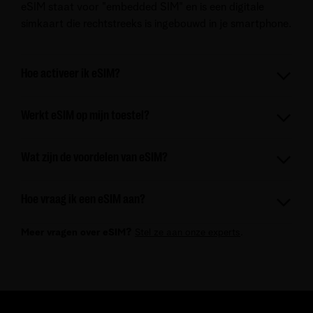
eSIM staat voor "embedded SIM" en is een digitale
simkaart die rechtstreeks is ingebouwd in je smartphone.
Hoe activeer ik eSIM?
Je activeert je eSIM via een QR-code die je per mail
Werkt eSIM op mijn toestel?
ontvangt. Scan de code met je toestel en volg de
instructies op het scherm.
eSIM werkt op alle moderne smartphones zoals iPhones
Wat zijn de voordelen van eSIM?
vanaf model XS/XR/XS Max, Samsung Galaxy vanaf
model S20/S20+/S20 Ultra en Google Pixel vanaf
eSIM biedt directe activering, de mogelijkheid om
model 3 en 3 XL.
Hoe vraag ik een eSIM aan?
meerdere nummers op één toestel te gebruiken,
eenvoudig schakelen tussen werk en privé en een
Log in op het Business Mobile portaal
, kies 'eSIM
Meer vragen over eSIM?
Stel ze aan onze experts
.
positieve impact op het milieu.
activeren' en voer het e-mailadres van je medewerker in.
Wij zorgen voor de rest!