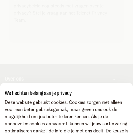
privacybeleid nog steeds met vragen over je
privacy? Stel je vraag aan het Telenet Privacy
Team.
Over ons
We hechten belang aan je privacy
Over Telenet Business
Support
Deze website gebruikt cookies. Cookies zorgen niet alleen
Ons netwerk
voor een beter gebruiksgemak, maar geven ons ook de
Onze Business Partners
mogelijkheid om jou beter te leren kennen. Als je de
Pers
Veelgestelde vragen
Contacteer ons
aanbevolen cookies aanvaardt, kunnen wij jouw surfervaring
Vacatures
Business Mobile Portal
optimaliseren dankzij de info die je met ons deelt. De keuze is
MyBill Portal