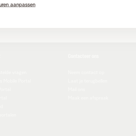
uren aanpassen
t
Contacteer ons
telde vragen
Neem contact op
s Mobile Portal
Laat je terugbellen
Portal
Mail ons
rtal
Maak een afspraak
ud
portalen