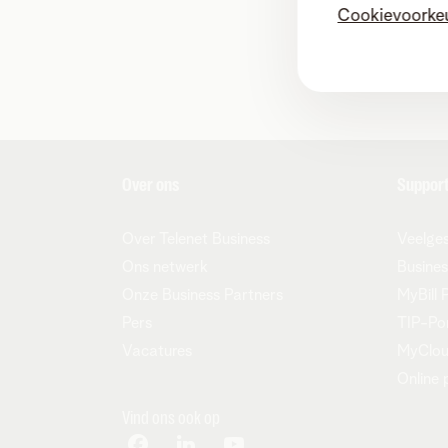
Cookievoorke
Over ons
Suppor
Over Telenet Business
Veelges
Ons netwerk
Busines
Onze Business Partners
MyBill 
Pers
TIP-Po
Vacatures
MyClo
Online 
Vind ons ook op