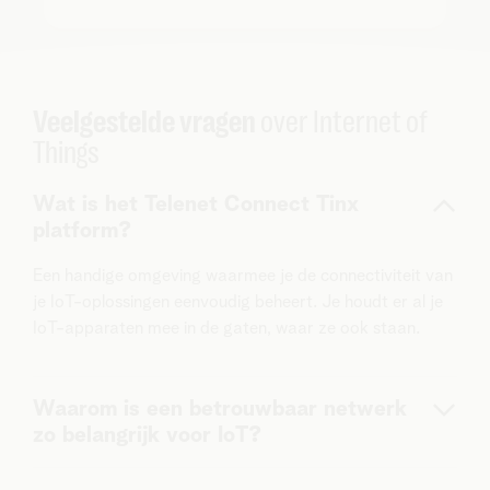
Veelgestelde vragen
over Internet of
Things
Wat is het Telenet Connect Tinx
platform?
Een handige omgeving waarmee je de connectiviteit van
je IoT-oplossingen eenvoudig beheert. Je houdt er al je
IoT-apparaten mee in de gaten, waar ze ook staan.
Waarom is een betrouwbaar netwerk
zo belangrijk voor IoT?
Een IoT-oplossing is vaak een essentieel onderdeel van je