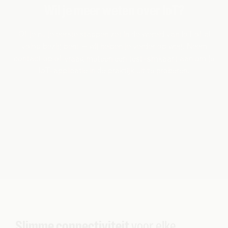
Wil je meer weten over IoT?
Of je nu je eerste stappen zet in de wereld van IoT of al
volop bezig bent – wij helpen je verder op weg. Neem
contact op of
vraag meteen een test-simkaart
aan om je
IoT-applicatie in de praktijk uit te proberen.
Slimme connectiviteit
voor elke