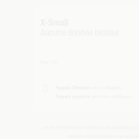
X-Small
Aucune donnée incluse
hors TVA
Appels illimités
vers collègues
Appels payants
vers non-collègues
Les abonnements ci-dessus sont valables
en 
maison, sauf lorsque vous appele