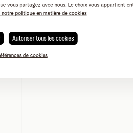
données ?
On fait simple
que vous partagez avec nous. Le choix vous appartient en
r notre politique en matière de cookies
ou les collaborateurs qui ont uniquement besoin d’une conne
la zone UE
.
r
Autoriser tous les cookies
références de cookies