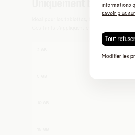
Uniquement besoin de 
informations 
savoir plus su
Idéal pour les tablettes, traceurs, routeurs 
Ces tarifs s’appliquent
en Belgique et dans 
Tout refuse
2 GB
Modifier les p
5 GB
10 GB
15 GB