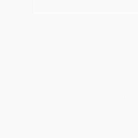
Trouv
Nos ex
mesur