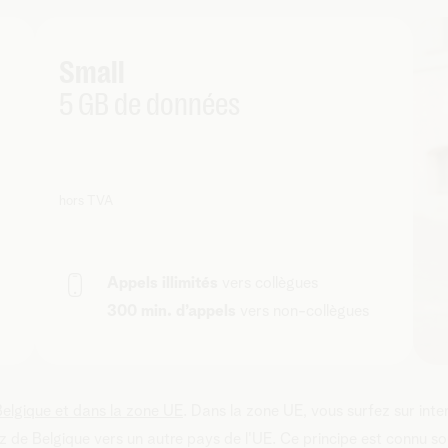
Small
5 GB de données
hors TVA
Appels illimités
vers collègues
300 min. d’appels
vers non-collègues
Belgique et dans la zone UE
. Dans la zone UE, vous surfez sur in
z de Belgique vers un autre pays de l'UE. Ce principe est connu s