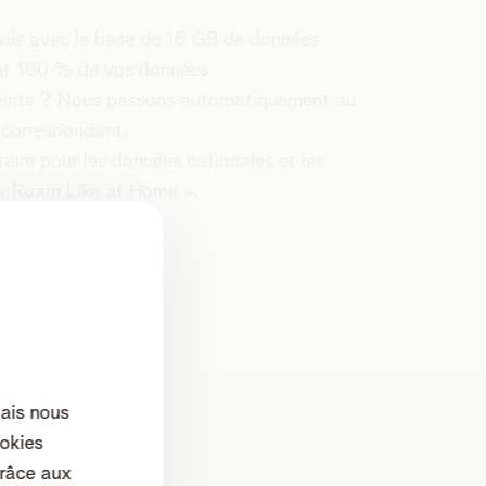
s avec le base de 15 GB de données
et 100 % de vos données
teinte ? Nous passons automatiquement au
f correspondant.
aire pour les données nationales et les
 « Roam Like at Home ».
mais nous
okies
râce aux