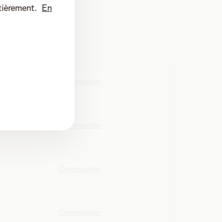
tièrement.
En
xion internet.
Commander
Commander
Commander
Commander