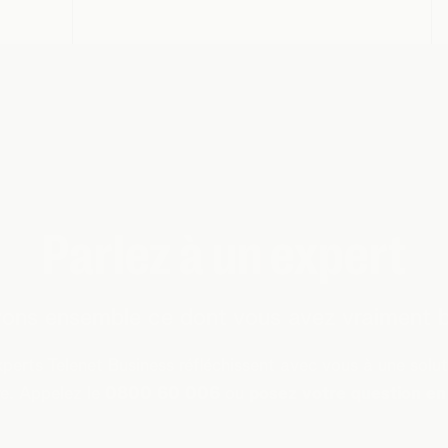
Parlez à un expert
ons ensemble ce dont vous avez vraiment 
perts Telenet Business réfléchissent avec vous à une solut
e. Appelez le
0800 60 006
ou
posez votre question en 