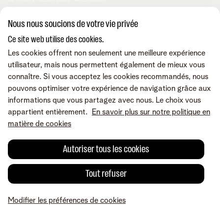
de cookies
Cookie policy
Accessibilité
© Telenet 2026 - Telenet SRL - Liersesteenweg 4, 2800 Malines -
Nous nous soucions de votre vie privée
TVA BE 0473.416.418 - RPM Anvers dep. Malines
Ce site web utilise des cookies.
Les cookies offrent non seulement une meilleure expérience
utilisateur, mais nous permettent également de mieux vous
connaître. Si vous acceptez les cookies recommandés, nous
pouvons optimiser votre expérience de navigation grâce aux
informations que vous partagez avec nous. Le choix vous
appartient entièrement.
En savoir plus sur notre politique en
matière de cookies
Autoriser tous les cookies
Tout refuser
Modifier les préférences de cookies