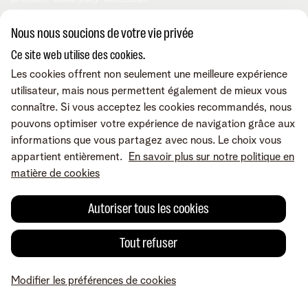
de cookies
Cookie policy
Accessibilité
© Telenet 2026 - Telenet SRL - Liersesteenweg 4, 2800 Malines -
Nous nous soucions de votre vie privée
TVA BE 0473.416.418 - RPM Anvers dep. Malines
Ce site web utilise des cookies.
Les cookies offrent non seulement une meilleure expérience
utilisateur, mais nous permettent également de mieux vous
connaître. Si vous acceptez les cookies recommandés, nous
pouvons optimiser votre expérience de navigation grâce aux
informations que vous partagez avec nous. Le choix vous
appartient entièrement.
En savoir plus sur notre politique en
matière de cookies
Autoriser tous les cookies
Tout refuser
Modifier les préférences de cookies