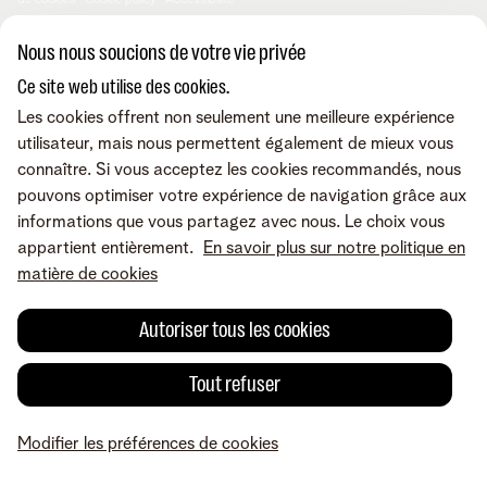
de cookies
Cookie policy
Accessibilité
© Telenet 2026 - Telenet SRL - Liersesteenweg 4, 2800 Malines -
Nous nous soucions de votre vie privée
TVA BE 0473.416.418 - RPM Anvers dep. Malines
Ce site web utilise des cookies.
Les cookies offrent non seulement une meilleure expérience
utilisateur, mais nous permettent également de mieux vous
connaître. Si vous acceptez les cookies recommandés, nous
pouvons optimiser votre expérience de navigation grâce aux
informations que vous partagez avec nous. Le choix vous
appartient entièrement.
En savoir plus sur notre politique en
matière de cookies
Autoriser tous les cookies
Tout refuser
Modifier les préférences de cookies