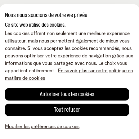
Consultez nos FAQ
Contactez-nous
Offres d'emploi
Le portail Business Mobile
Nous nous soucions de votre vie privée
Le portail MyBill
Le portail TIP
Ce site web utilise des cookies.
Contactez-nous
Retrouvez-nous sur
Le portail MyCloud
Rappelez-moi
Les cookies offrent non seulement une meilleure expérience
Portails en ligne
Par e-mail
utilisateur, mais nous permettent également de mieux vous
Prenez un rendez-vous
connaître. Si vous acceptez les cookies recommandés, nous
Conditions
Mentions légales
Politique de confidentialité
Modifier les préférences
pouvons optimiser votre expérience de navigation grâce aux
de cookies
Cookie policy
Accessibilité
informations que vous partagez avec nous. Le choix vous
© Telenet 2026 - Telenet SRL - Liersesteenweg 4, 2800 Malines -
appartient entièrement.
En savoir plus sur notre politique en
TVA BE 0473.416.418 - RPM Anvers dep. Malines
matière de cookies
Autoriser tous les cookies
Tout refuser
Modifier les préférences de cookies