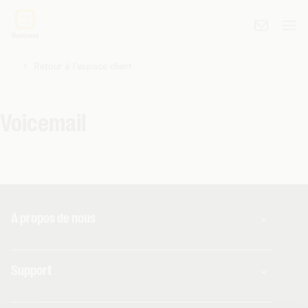
Retour à l'espace client
Voicemail
A propos de nous
À propos de Telenet Business
Support
Notre réseau
Notre Partenaires Business
Presse et médias