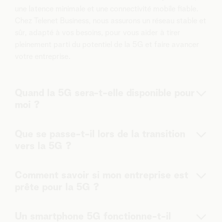
une latence minimale et une connectivité mobile fiable.
Chez Telenet Business, nous assurons un réseau stable et
sûr, adapté à vos besoins, pour vous aider à tirer
pleinement parti du potentiel de la 5G et faire avancer
votre entreprise.
Quand la 5G sera-t-elle disponible pour
moi ?
Nous déployons progressivement notre réseau 5G. Sur
Que se passe-t-il lors de la transition
notre page 5G, vous pouvez vérifier quand votre région
vers la 5G ?
sera couverte.
Lors de la mise à jour d'une antenne, nous remplaçons
Comment savoir si mon entreprise est
tous les appareils à cet endroit. C’est pourquoi
prête pour la 5G ?
certaines antennes sont désactivées pendant 2 à 3
jours. Ensuite, la 5G est disponible et nous surveillons le
Assurez-vous que vos appareils professionnels sont
trafic afin d'optimiser les paramètres.
Un smartphone 5G fonctionne-t-il
compatibles 5G et VoLTE. Tous les smartphones que