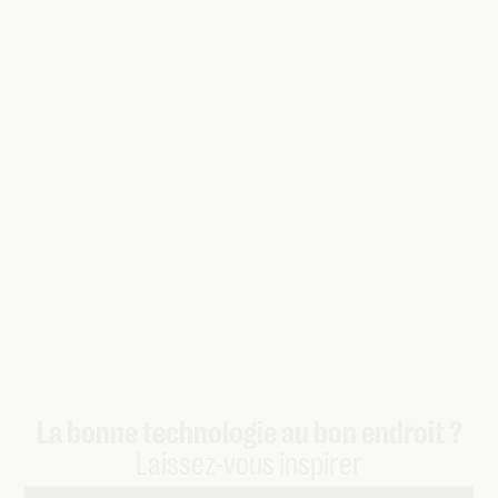
Trouvons ensemble ce dont vous avez vraiment
besoin
Nos experts Telenet Business réfléchissent avec vous à une
solution sur mesure. Appelez le
0800 60 006
ou
posez
votre question en ligne
.
La bonne technologie au bon endroit ?
Laissez-vous inspirer