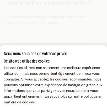
aussi là où il n’y a pas encore de 5G ?
nous proposons dans notre shop sont conçus pour
prendre en charge ces technologies. Pour des
Oui, les smartphones 5G basculent automatiquement
applications spécifiques, vos équipements doivent
Vous avez d'autres questions sur notre réseau
vers la 4G ou la 3G si la 5G n’est pas disponible.
également être adaptés au réseau 5G.
mobile ?
Contactez nos experts.
Nous nous soucions de votre vie privée
A propos de nous
Ce site web utilise des cookies.
Les cookies offrent non seulement une meilleure expérience
À propos de Telenet Business
Support
utilisateur, mais nous permettent également de mieux vous
Notre réseau
connaître. Si vous acceptez les cookies recommandés, nous
Notre Partenaires Business
pouvons optimiser votre expérience de navigation grâce aux
Presse et médias
Consultez nos FAQ
Contactez-nous
informations que vous partagez avec nous. Le choix vous
Offres d'emploi
Le portail Business Mobile
appartient entièrement.
En savoir plus sur notre politique en
Le portail MyBill
matière de cookies
Le portail TIP
Contactez-nous