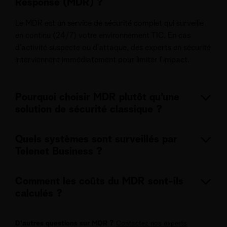
Response (MDR) ?
Le MDR est un service de sécurité complet qui surveille
en continu (24/7) votre environnement TIC. En cas
d’activité suspecte ou d’attaque, des experts en sécurité
interviennent immédiatement pour limiter l’impact.
Pourquoi choisir MDR plutôt qu’une
solution de sécurité classique ?
Les solutions classiques se concentrent sur la prévention.
Quels systèmes sont surveillés par
Le MDR combine détection, analyse et réponse — pour
Telenet Business ?
que vous soyez aidé rapidement et efficacement, même
en cas d’attaque.
Nous surveillons votre réseau, vos terminaux, vos
Comment les coûts du MDR sont-ils
utilisateurs, vos environnements cloud et vos systèmes
calculés ?
industriels (IoT). Nous identifions également les points
faibles dans votre sécurité.
Vous payez un tarif prévisible basé sur le nombre
D'autres questions sur MDR ?
Contactez nos experts
d’utilisateurs actifs — pas sur le volume de logs ou