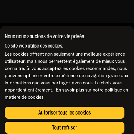
d’événements.
Vous savez donc toujours à quoi vous en
tenir.
Nous nous soucions de votre vie privée
A propos de nous
Ce site web utilise des cookies.
Les cookies offrent non seulement une meilleure expérience
À propos de Telenet Business
Support
utilisateur, mais nous permettent également de mieux vous
Notre réseau
connaître. Si vous acceptez les cookies recommandés, nous
Notre Partenaires Business
pouvons optimiser votre expérience de navigation grâce aux
Presse et médias
Consultez nos FAQ
Contactez-nous
informations que vous partagez avec nous. Le choix vous
Offres d'emploi
Le portail Business Mobile
appartient entièrement.
En savoir plus sur notre politique en
Le portail MyBill
matière de cookies
Le portail TIP
Contactez-nous
Retrouvez-nous sur
Le portail MyCloud
Rappelez-moi
Autoriser tous les cookies
Portails en ligne
Par e-mail
Prenez un rendez-vous
Conditions
Mentions légales
Politique de confidentialité
Modifier les préférences
Tout refuser
de cookies
Cookie policy
Accessibilité