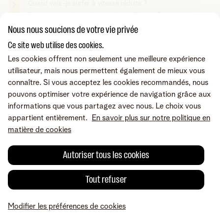
Quand vais-je surfer à vitesse réduite ?
Qu'est-ce que la gestion du réseau Telenet ?
Nous nous soucions de votre vie privée
Ce site web utilise des cookies.
Vous cherchez autre chose ?
Les cookies offrent non seulement une meilleure expérience
Partager sur
utilisateur, mais nous permettent également de mieux vous
connaître. Si vous acceptez les cookies recommandés, nous
pouvons optimiser votre expérience de navigation grâce aux
informations que vous partagez avec nous. Le choix vous
appartient entièrement.
En savoir plus sur notre politique en
matière de cookies
Autoriser tous les cookies
Tout refuser
Une erreur ou une suggestion?
Modifier les préférences de cookies
MyTelenet
Mes produits
Paiement
Aide
Profil
A propos de Telenet
Careers
Conditions
Mentions légales
Droit de