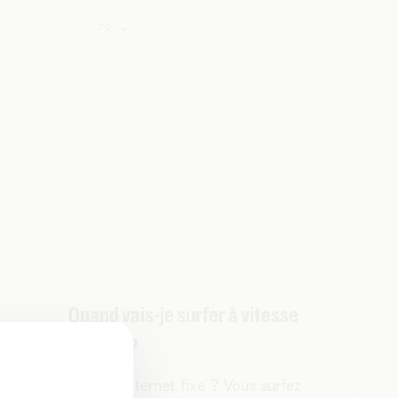
FR
Quand vais-je surfer à vitesse
réduite ?
e
Volume internet fixe ? Vous surfez