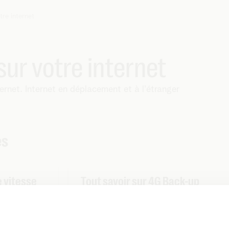
tre internet
 sur votre internet
ternet. Internet en déplacement et à l'étranger
es
 vitesse
Tout savoir sur 4G Back-up
Nous travaillons de plus en plus en
ligne. La connexion internet est vital
 ?