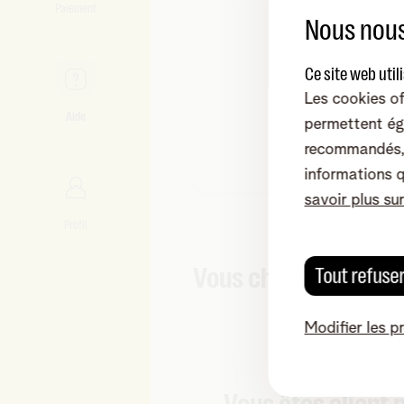
Paiement
Nous nous
Ce site web util
Les cookies of
Aide
permettent ég
recommandés, 
informations 
savoir plus su
Profil
Vous cherchez autre
Tout refuse
Modifier les p