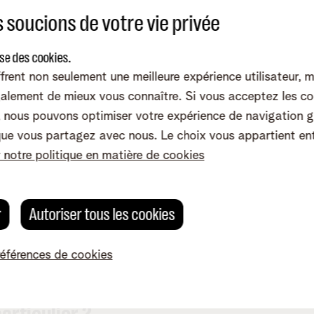
pour la productivité des entreprises. 
 soucions de votre vie privée
vous n’avez plus de connexion
internet, les revenus de votre
ise des cookies.
entreprise en souffriront. Car bien
frent non seulement une meilleure expérience utilisateur, 
souvent, sans internet, pas de
alement de mieux vous connaître. Si vous acceptez les co
commerce. 4G Back-up vous offre la
nous pouvons optimiser votre expérience de navigation g
solution.
que vous partagez avec nous. Le choix vous appartient en
r notre politique en matière de cookies
 chose ?
r
Autoriser tous les cookies
références de cookies