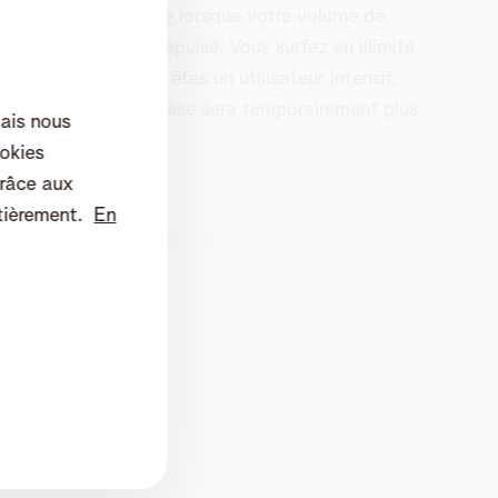
Si
moins vite lorsque votre volume de
base est épuisé. Vous surfez en illimité
? Si vous êtes un utilisateur intensif,
votre vitesse sera temporairement plus
mais nous
lente.
okies
râce aux
tièrement.
En