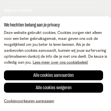
Combo's
Hulp en contact
Internet
Mobiel
Telenet TV
We hechten belang aan je privacy
MyTelenet-app
Klantenservice
Streaming
Contacteer ons
Deze website gebruikt cookies. Cookies zorgen niet alleen
Fiber
Verhuizen
voor een beter gebruiksgemak, maar geven ons ook de
Wifi-versterkers
Easy Switch
Internet
mogelijkheid om jou beter te leren kennen. Als je de
Corporate
Vaste telefonie
Overname
Mobiel en vast
aanbevolen cookies aanvaardt, kunnen wij jouw surfervaring
Toestellen
Onze community
TV en entertainment
optimaliseren dankzij de info die je met ons deelt. De keuze is
Promo's
Tarieven
Aanrekeningen
Over Telenet
volledig aan jou.
Lees meer over ons cookiebeleid
Cybersecurity
Vind ons ook op
Storingen
Pers
Je producten aanpassen
Je gegevens aanpassen
Investor relations
Alle cookies aanvaarden
Sociaal internetaanbod
Duurzaamheid
Check & Smile
Voorwaarden
Juridische info
Herroepingsrecht
Cookievoorkeuren
Careers
Alle cookies weigeren
aanpassen
Kwaliteit van dienstverlening
Toegankelijkheid
Privacybeleid
© Telenet 2026 - Telenet BV - Liersesteenweg 4, 2800 Mechelen -
Cookiebeleid
BTW BE 0473.416.418 - RPR Antwerpen, afd. Mechelen
Cookievoorkeuren aanpassen
Heartware programma