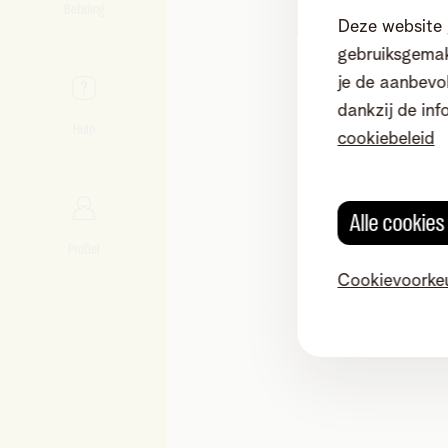
Betaling
Deze website 
gebruiksgemak
je de aanbevol
dankzij de inf
Hulp
cookiebeleid
Alle cookie
Profiel
Cookievoorke