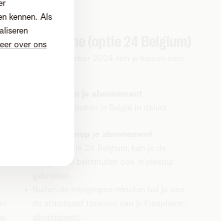
er
en kennen. Als
aliseren
Freephone (optie 24 Belgium)
eer over ons
27
Tot 28 november 2024 kon je kiezen voor
Freephone.
Inbegrepen in je abonnement
.
2000 belminuten in België in daluur.
a.
Kosten bovenop je abonnement
Met de optie 24 Belgium, kan je de
inbegrepen belminuten ook in piekuur
gebruiken.
Buiten de inbegrepen minuten bel je aan
an
de standaard tarieven van je Freephone-
ne
abonnement
.