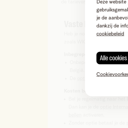
Deze website 
de tarieven hieronder na.
gebruiksgemak
je de aanbevol
Vaste lijn in ONE(u
dankzij de inf
cookiebeleid
Heb je nog een vaste lijn in 
zoals WIGO of ONE(up)?
Inbegrepen in je abonneme
Alle cookie
Onbeperkt bellen in dal- e
België.
Cookievoorke
De
opties van de Toplijn
.
Kosten bovenop je abonne
Bel je regelmatig naar het
Dan kan je de
optie Intern
bellen
activeren.
Zonder optie betaal je de