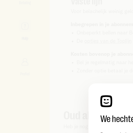
Vaste lijn
Betaling
Voor belachelijk weinig ge
Inbegrepen in je abonne
Onbeperkt bellen naar B
Hulp
De
opties van de Toplijn
Kosten bovenop je abon
Bel je regelmatig naar h
Zonder optie betaal je d
Profiel
Oud abonnemen
We hechte
Heb je nog een oud telefoona