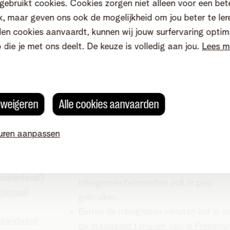
gebruikt cookies. Cookies zorgen niet alleen voor een bet
, maar geven ons ook de mogelijkheid om jou beter te ler
en cookies aanvaardt, kunnen wij jouw surfervaring optim
p) en WIGO
Freephone Europe
o die je met ons deelt. De keuze is volledig aan jou.
Lees m
je oude pack
Freephone Europe was beschikbaar tot 
april 2026.
nt
Inbegrepen in je abonnement
s weigeren
Alle cookies aanvaarden
n piekuren naar
Onbeperkt bellen in daluur naar België
2000 belminuten in daluur naar Europ
uren aanpassen
Kosten bovenop je abonnement
ment
Met de optie Anytime, kan je de
 buitenland?
inbegrepen belminuten ook in piek
ationaal
gebruiken.
Buiten de inbegrepen minuten bel je a
standaard
de standaard tarieven van je Freepho