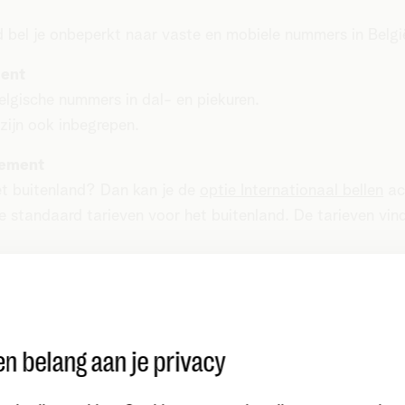
ld bel je onbeperkt naar vaste en mobiele nummers in Belgi
ment
elgische nummers in dal- en piekuren.
zijn ook inbegrepen.
nement
et buitenland? Dan kan je de
optie Internationaal bellen
ac
e standaard tarieven voor het buitenland. De tarieven vind
t
n belang aan je privacy
bonnement, besteld vóór 27/04/2026? Je kan het blijven 