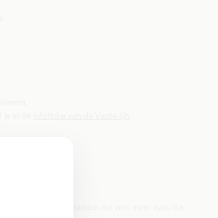
ë.
tiveren.
 je in de
infofiche van de Vaste lijn
.
gebruiken, maar we bieden het niet meer aan. Ga