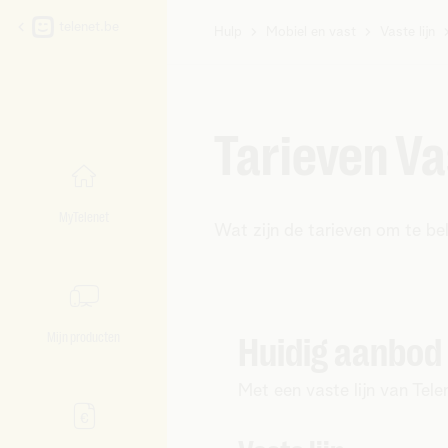
telenet.be
Hulp
Mobiel en vast
Vaste lijn
U
bent
hier:
Tarieven Vas
MyTelenet
Wat zijn de tarieven om te be
Mijn producten
Huidig aanbod
Met een vaste lijn van Tel