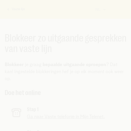
Vaste lijn
NL
U
bent
hier:
Blokkeer zo uitgaande gesprekken
van vaste lijn
Blokkeer
je graag
bepaalde uitgaande oproepen
? Dat
kan! Ingestelde blokkeringen hef je op elk moment ook weer
op.
Doe het online
Stap 1
Ga naar Vaste telefonie in Mijn Telenet.