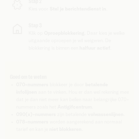
Stap 2
Kies voor
Stel je berichtendienst in
.
Stap 3
Klik op
Oproepblokkering
. Daar kies je welke
uitgaande oproepen je wil weigeren. De
blokkering is binnen een
halfuur actief
.
Goed om te weten
070-nummers
blokkeer je door
betalende
infolijnen
aan te vinken. Hou er dan wel rekening mee
dat je dan niet meer kan bellen naar belangrijke 070-
nummers zoals het
Antigifcentrum
.
090(x)-nummers
zijn betalende
volwassenlijnen
.
078-nummers
worden aangerekend aan normaal
tarief en kan je
niet blokkeren
.