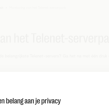
net
Monitoring van het Telenet-serverpark
an het Telenet-serverp
e belangrijkste Telenet-servers? Ga het na met één druk
t dit
geen real-time weergave
. De status actualiseert
e
n belang aan je privacy