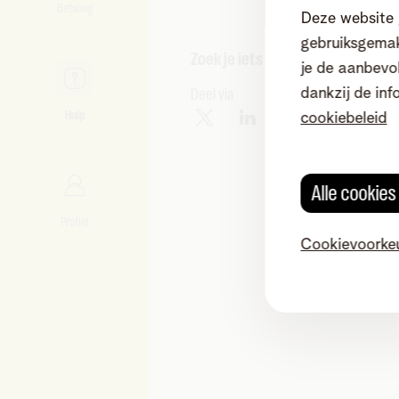
Betaling
Deze website 
gebruiksgemak
Zoek je iets anders?
je de aanbevol
Deel via
dankzij de inf
Hulp
cookiebeleid
Alle cookie
Profiel
Cookievoorke