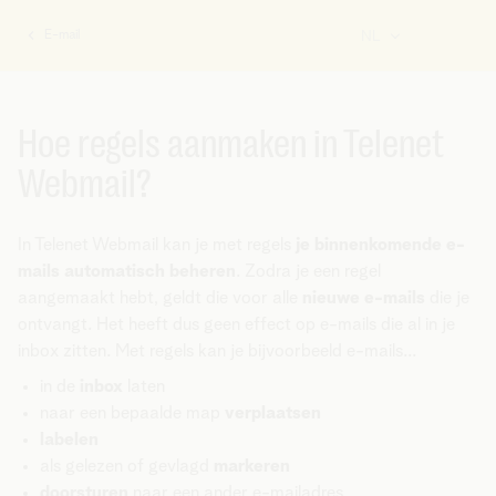
E-mail
NL
U
bent
hier:
Hoe regels aanmaken in Telenet
Webmail?
In Telenet Webmail kan je met regels
je binnenkomende e-
mails automatisch beheren
. Zodra je een regel
aangemaakt hebt, geldt die voor alle
nieuwe e-mails
die je
ontvangt. Het heeft dus geen effect op e-mails die al in je
inbox zitten. Met regels kan je bijvoorbeeld e-mails...
in de
inbox
laten
naar een bepaalde map
verplaatsen
labelen
als gelezen of gevlagd
markeren
doorsturen
naar een ander e-mailadres