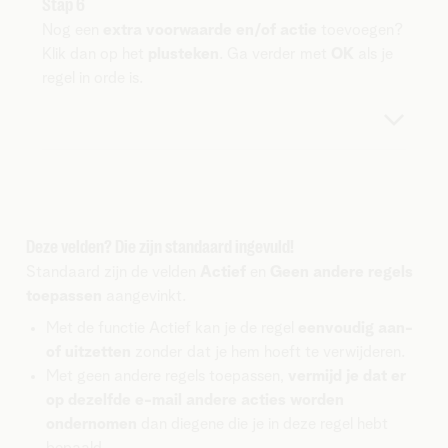
Stap 6
Nog een
extra voorwaarde en/of actie
toevoegen?
Klik dan op het
plusteken
. Ga verder met
OK
als je
regel in orde is.
Deze velden? Die zijn standaard ingevuld!
Standaard zijn de velden
Actief
en
Geen andere regels
toepassen
aangevinkt.
Met de functie Actief kan je de regel
eenvoudig aan-
of uitzetten
zonder dat je hem hoeft te verwijderen.
Met geen andere regels toepassen,
vermijd je dat er
op dezelfde e-mail andere acties worden
ondernomen
dan diegene die je in deze regel hebt
bepaald.