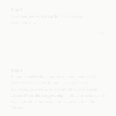
Stap 3
Selecteer een
voorwaarde
(bv. Van, Aan,
Onderwerp, …).
Stap 4
Bepaal de
criteria
waaraan voldaan moet zijn (bv.
komt exact overeen, bevat, …) en typ een e-
mailadres, zoekterm, etc. in het tekstveld. Regels
zijn
niet hoofdlettergevoelig
. In dit voorbeeld zal de
regel dus alle e-mails opsporen van de afzender
Telenet.