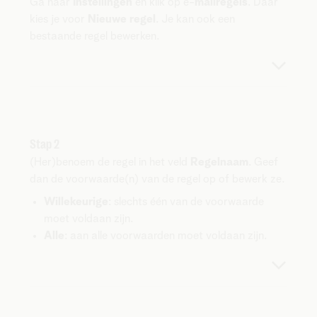
Ga naar
Instellingen
en klik op e-
mailregels
. Daar
kies je voor
Nieuwe regel
. Je kan ook een
bestaande regel bewerken.
Stap 2
(Her)benoem de regel in het veld
Regelnaam
. Geef
dan de voorwaarde(n) van de regel op of bewerk ze.
Willekeurige
: slechts één van de voorwaarde
moet voldaan zijn.
Alle
: aan alle voorwaarden moet voldaan zijn.