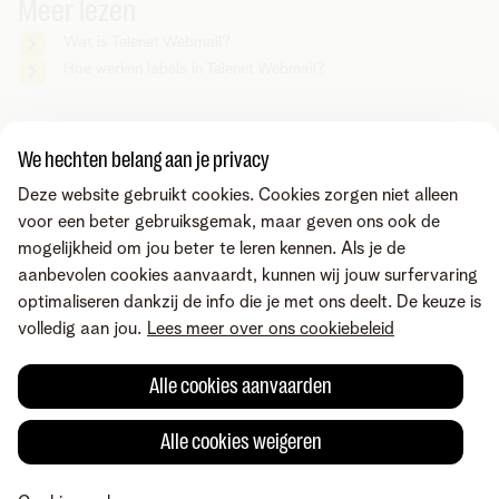
Meer lezen
Wat is Telenet Webmail?
Hoe werken labels in Telenet Webmail?
Zoek je iets anders?
We hechten belang aan je privacy
Deel via
Deze website gebruikt cookies. Cookies zorgen niet alleen
voor een beter gebruiksgemak, maar geven ons ook de
mogelijkheid om jou beter te leren kennen. Als je de
aanbevolen cookies aanvaardt, kunnen wij jouw surfervaring
optimaliseren dankzij de info die je met ons deelt. De keuze is
volledig aan jou.
Lees meer over ons cookiebeleid
Alle cookies aanvaarden
Alle cookies weigeren
Fout gevonden of heb je een suggestie?