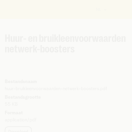
NL
U
bent
hier:
Huur- en bruikleenvoorwaarden
netwerk-boosters
Bestandsnaam
huur-bruikleenvoorwaarden-netwerk-boosters.pdf
Bestandsgrootte
55 KB
Formaat
application/pdf