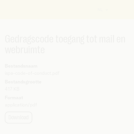
NL
U
bent
hier:
Gedragscode toegang tot mail en
webruimte
Bestandsnaam
ispa-code-of-conduct.pdf
Bestandsgrootte
417 KB
Formaat
application/pdf
Download