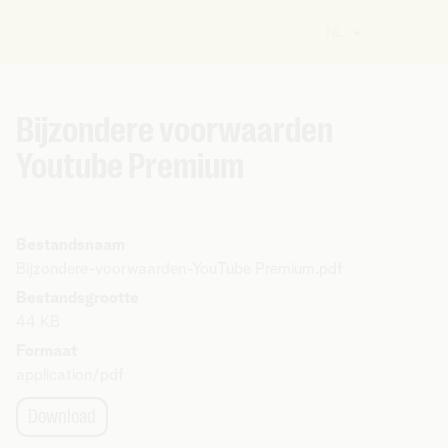
NL
U
bent
hier:
Bijzondere voorwaarden
Youtube Premium
Bestandsnaam
Bijzondere-voorwaarden-YouTube Premium.pdf
Bestandsgrootte
44 KB
Formaat
application/pdf
Download