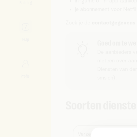
In-game of in-app aanko
Betaling
je abonnement voor Netfli
Zoek je de
contactgegevens 
Hulp
Goed om te we
De aanbieders va
meteen over aan
Diensten van der
Profiel
sms'en).
Soorten dienste
Verzenden en ontvangen