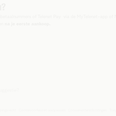
n?
, betaalnummers of Telenet Pay via de MyTelenet-app of
en
na je eerste aankoop.
suggestie?
pingsrecht
Cookievoorkeuren aanpassen
Consumenteninlichtingen
Toeg