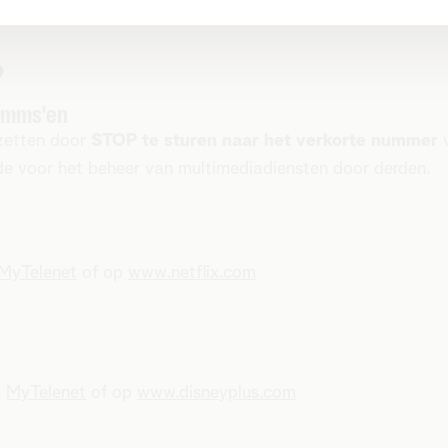
?
/mms'en
zetten door
STOP te sturen naar het verkorte nummer
e voor het beheer van multimediadiensten door derden.
MyTelenet
of op
www.netflix.com
a
MyTelenet
of op
www.disneyplus.com