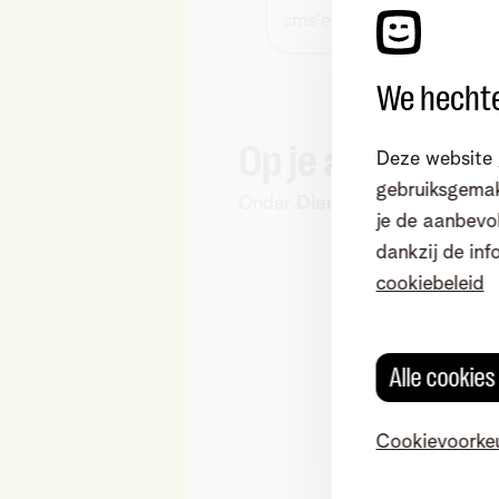
sms'en
We hechte
Op je aanrekeni
Deze website 
gebruiksgemak
Onder
Diensten van derden
je de aanbevol
dankzij de inf
cookiebeleid
Alle cookie
Cookievoorke