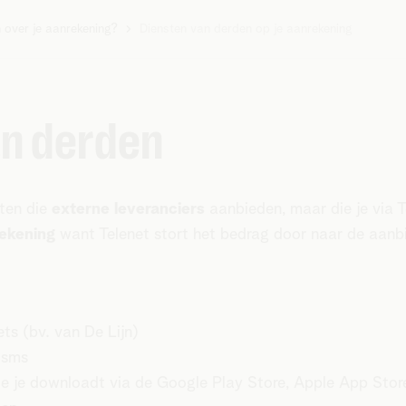
 over je aanrekening?
Diensten van derden op je aanrekening
an derden
sten die
externe leveranciers
aanbieden, maar die je via T
rekening
want Telenet stort het bedrag door naar de aanbi
ts (bv. van De Lijn)
 sms
die je downloadt via de Google Play Store, Apple App Store