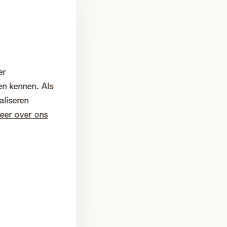
er
en kennen. Als
aliseren
eer over ons