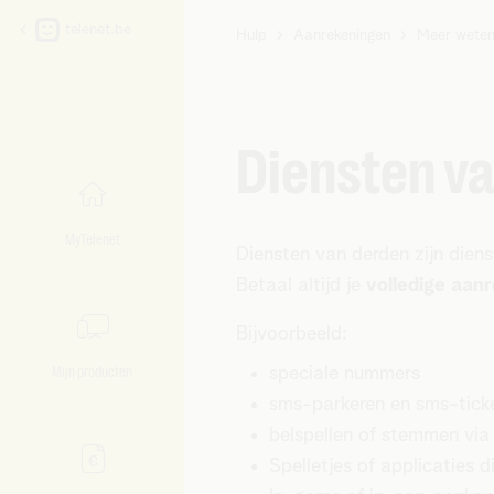
telenet.be
Hulp
Aanrekeningen
Meer weten
U
bent
hier:
Diensten v
MyTelenet
Diensten van derden zijn dien
Betaal altijd je
volledige aan
Bijvoorbeeld:
Mijn producten
speciale nummers
sms-parkeren en sms-ticke
belspellen of stemmen via
Spelletjes of applicaties 