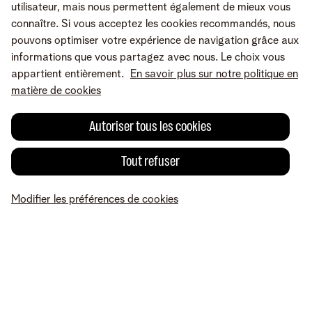
utilisateur, mais nous permettent également de mieux vous
connaître. Si vous acceptez les cookies recommandés, nous
pouvons optimiser votre expérience de navigation grâce aux
informations que vous partagez avec nous. Le choix vous
appartient entièrement.
En savoir plus sur notre politique en
matière de cookies
Autoriser tous les cookies
Tout refuser
Une erreur ou une suggestion?
Modifier les préférences de cookies
MyTelenet
Mes produits
Paiement
Aide
Profil
Conditions
Mentions légales
Droit de rétractation
Modifier les préférences de
cookies
Accessibilité
© Telenet 2026 - Telenet SRL – Liersesteenweg 4, 2800 Malines –
TVA BE 0473.416.418 - RPM Anvers dep. Malines