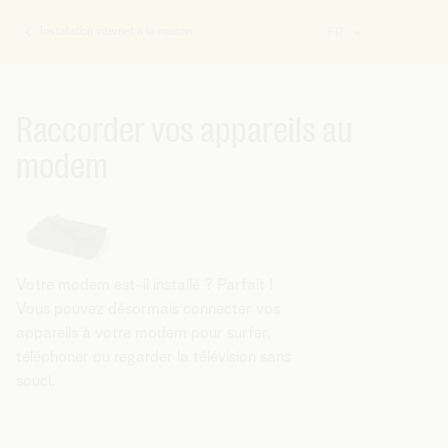
Installation internet à la maison
FR
Vous
êtes
ici:
Raccorder vos appareils au
modem
Votre modem est-il installé ? Parfait !
Vous pouvez désormais connecter vos
appareils à votre modem pour surfer,
téléphoner ou regarder la télévision sans
souci.