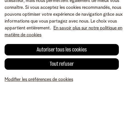
utilisateur, mais nous permettent également de mieux vous
connaître. Si vous acceptez les cookies recommandés, nous
pouvons optimiser votre expérience de navigation grâce aux
informations que vous partagez avec nous. Le choix vous
appartient entièrement.
En savoir plus sur notre politique en
matière de cookies
Autoriser tous les cookies
Tout refuser
Une erreur ou une suggestion?
Modifier les préférences de cookies
MyTelenet
Mes produits
Paiement
Aide
Profil
Conditions
Mentions légales
Droit de rétractation
Modifier les préférences de
cookies
Accessibilité
© Telenet 2026 - Telenet SRL – Liersesteenweg 4, 2800 Malines –
TVA BE 0473.416.418 - RPM Anvers dep. Malines