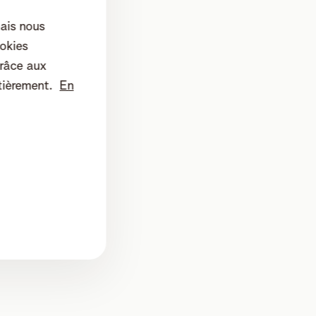
mais nous
okies
râce aux
tièrement.
En