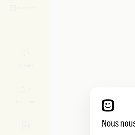
telenet.be
MyTelenet
Mes produits
Nous nous