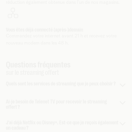
réduction également obtenue dans l’un de nos magasins.
Vous êtes déjà connecté (après-)demain
Commandez votre internet avant 21 h et recevez votre
nouveau modem dans les 48 h.
Questions fréquentes
sur le streaming offert
Quels sont les services de streaming que je peux choisir ?
Netflix Standaard à 0 € par mois
(au lieu de 16,99 €)
Ai-je besoin de Telenet TV pour recevoir le streaming
offert ?
Qualité d'image HD
Regarder sur 2 écrans
Non. Vous pouvez regarder tous les services de streaming
Sans publicités
J'ai déjà Netflix ou Disney+. Est-ce que je reçois également
via la box Telenet TV, mais ce n'est pas indispensable. Vous
un cadeau ?
Téléchargement sur 2 appareils