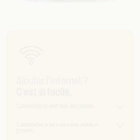
Ajouter l'internet ?
C'est si facile.
1. Choisissez ce dont vous avez besoin.
Plus de packs fixes, mais un combo sur mesure.
2. Installation à faire soi-même rapide et
Vous choisissez vous-même votre vitesse internet
gratuite
et les options. Besoin d’autre chose ? À vous de