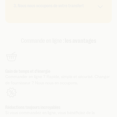
Installez vous-même votre nouveau Telenet
modifier.
3. Nous nous occupons de votre transfert
facilement avec notre guide de démarrage. Besoin
d'aide ? Prenez rendez-vous avec un technicien
Dès que vous êtes activé sur le réseau Telenet,
qui installera le tout pour vous.
nous résilions votre abonnement auprès de votre
fournisseur actuel. Vous restez toujours disponible
partout où vous allez.
Commande en ligne :
les avantages
Gain de temps et d’énergie
Commander en ligne ? Rapide, simple et sécurisé. Changer
de fournisseur ? Nous nous en occupons.
Réductions toujours incroyables
Si vous commandez en ligne, vous bénéficiez de la