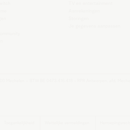
witch
TV en entertainment
ame
Aanrekeningen
gen
Storingen
Je gegevens aanpassen
ommunity
en
2800 Mechelen – BTW BE 0473.416.418 - RPR Antwerpen, afd. Meche
Toegankelijkheid
Wettelijke vermeldingen
Herroepingsrech