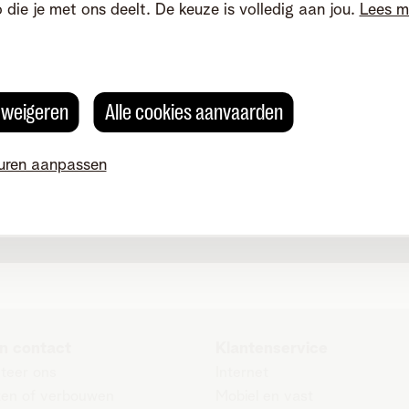
o die je met ons deelt. De keuze is volledig aan jou.
Lees m
Mail ons
s weigeren
Alle cookies aanvaarden
Selecteer het onderwerp van je vraag
en stel ze via het
contactformulier
.
uren aanpassen
Mail ons
n contact
Klantenservice
teer ons
Internet
zen of verbouwen
Mobiel en vast