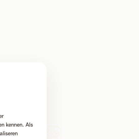
er
en kennen. Als
aliseren