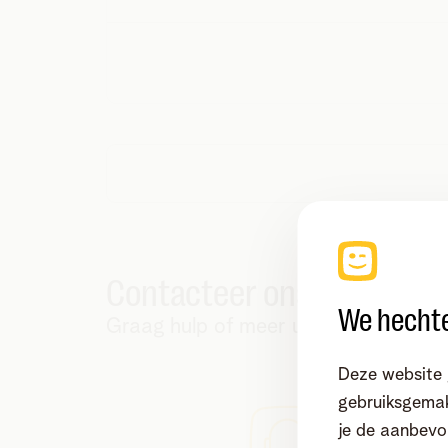
Contacteer ons!
We hechte
Graag hulp of meer uitleg?
Deze website 
gebruiksgemak
je de aanbevol