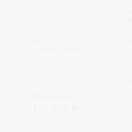
Mobiel
Easy S
Telenet TV
Overn
Play Sports
Opzeg
Streamz
Klacht
Promo's
Onze c
MyTelenet-app
Tariev
Je producten aanpassen
© Telenet 2025 - Telenet BV – Liersesteenweg 4, 
Vind ons ook op
Voorwaarden
Consumenteninformatie