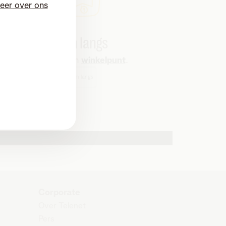
eer over ons
Kom langs
Bezoek een
winkelpunt
.
Kom langs
Corporate
Over Telenet
Pers