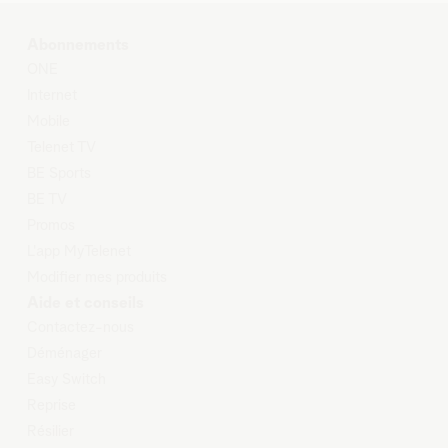
Abonnements
O
NE
Internet
Mobile
Telenet TV
BE Sports
BE TV
Promos
L'app MyTelenet
Modifier mes produits
Aide et conseils
Contactez-nous
Déménager
Easy Switch
Reprise
Résilier