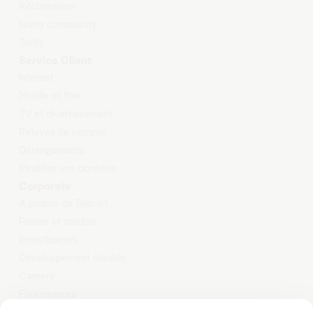
Réclamation
Notre community
Tarifs
Service Client
Internet
Mobile et
fixe
TV et
d
ivertissement
Relevés
de compte
Dérangements
Modifier
vos données
Corporate
A propos de Telenet
Presse et médias
Investisseurs
Développement durable
Careers
Fournisseurs
Vie privée