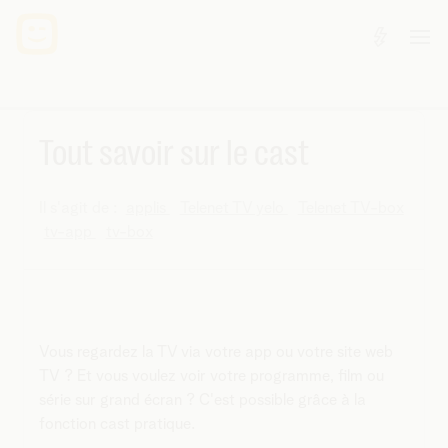
Tout savoir sur le cast
Il s'agit de :
applis
Telenet TV yelo
Telenet TV-box
tv-app
tv-box
Vous regardez la TV via votre app ou votre site web
TV ? Et vous voulez voir votre programme, film ou
série sur grand écran ? C'est possible grâce à la
fonction cast pratique.