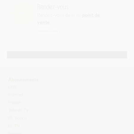
Rendez-vous
Rendez-vous dans un
point de
vente
.
Rendez-vous
Autres possibilités de contact
Abonnements
O
NE
Internet
Mobile
Telenet TV
BE Sports
BE TV
Promos