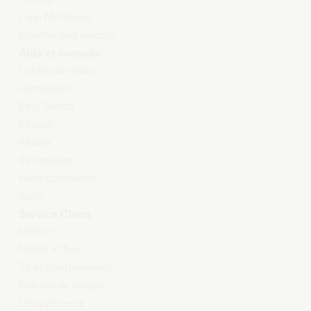
L'app MyTelenet
Modifier mes produits
Aide et conseils
Contactez-nous
Déménager
Easy Switch
Reprise
Résilier
Réclamation
Notre community
Tarifs
Service Client
Internet
Mobile et
fixe
TV et
d
ivertissement
Relevés
de compte
Dérangements