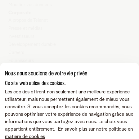
Modifier
vos données
Corporate
A propos de Telenet
Presse et médias
Investisseurs
Développement durable
Careers
Fournisseurs
Vie privée
Nous nous soucions de votre vie privée
Cookie policy
Ce site web utilise des cookies.
Modifier les préférences de cookies
Les cookies offrent non seulement une meilleure expérience
Programme heartware
utilisateur, mais nous permettent également de mieux vous
connaître. Si vous acceptez les cookies recommandés, nous
© Telenet 2025 - Telenet SRL - Liersesteenweg 4, 2800 Malines -
pouvons optimiser votre expérience de navigation grâce aux
TVA BE 0473.416.418 - RPM Anvers dep. Malines
informations que vous partagez avec nous. Le choix vous
appartient entièrement.
En savoir plus sur notre politique en
Retrouvez-nous sur
matière de cookies