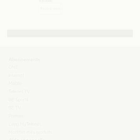
Rendez-vous
Autres possibilités de contact
Abonnements
O
NE
Internet
Mobile
Telenet TV
BE Sports
BE TV
Promos
L'app MyTelenet
Modifier mes produits