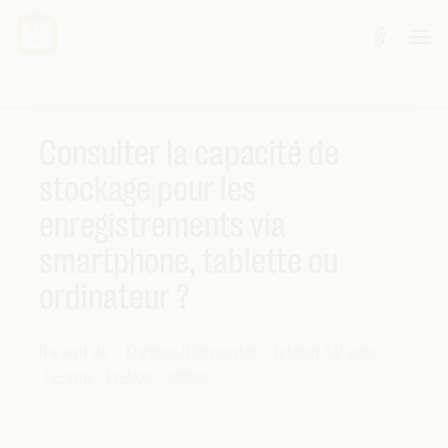
Consulter la capacité de
stockage pour les
enregistrements via
smartphone, tablette ou
ordinateur ?
Il s'agit de :
Digibox/Digicorder
Telenet TV yelo
tv-app
tv-box
utiliser