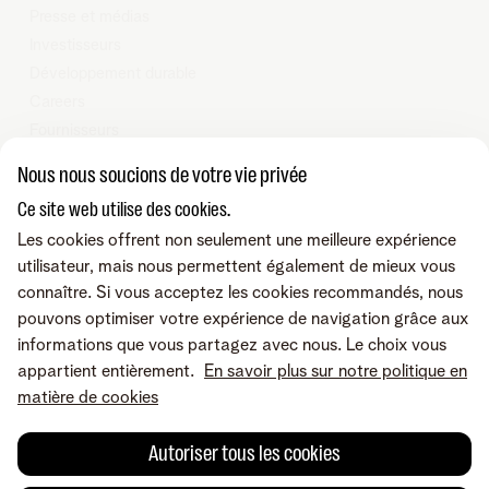
Presse et médias
Investisseurs
Développement durable
Careers
Fournisseurs
Vie privée
Nous nous soucions de votre vie privée
Cookie policy
Ce site web utilise des cookies.
Modifier les préférences de cookies
Les cookies offrent non seulement une meilleure expérience
Programme heartware
utilisateur, mais nous permettent également de mieux vous
connaître. Si vous acceptez les cookies recommandés, nous
© Telenet 2025 - Telenet SRL - Liersesteenweg 4, 2800 Malines -
pouvons optimiser votre expérience de navigation grâce aux
TVA BE 0473.416.418 - RPM Anvers dep. Malines
informations que vous partagez avec nous. Le choix vous
appartient entièrement.
En savoir plus sur notre politique en
Retrouvez-nous sur
matière de cookies
Autoriser tous les cookies
Conditions
Accessibilité
Mentions légales