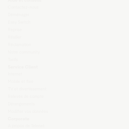
Aide et conseils
Contactez-nous
Déménager
Easy Switch
Reprise
Résilier
Réclamation
Notre community
Tarifs
Service Client
Internet
Mobile et
fixe
TV et
d
ivertissement
Relevés
de compte
Dérangements
Modifier
vos données
Corporate
A propos de Telenet