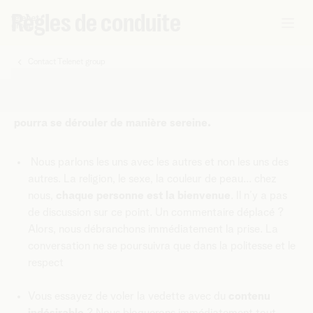
Règles de conduite
Contact Telenet group
Vous
Lors de chaque visite dans l'un de nos magasins, appel
êtes
ou discussion en ligne, nous vous invitons à garder nos
ici:
règles de conduite à l'esprit. Ainsi, chaque contact
pourra se dérouler de manière sereine.
Nous parlons les uns avec les autres et non les uns des
autres. La religion, le sexe, la couleur de peau... chez
nous,
chaque personne est la bienvenue
. Il n’y a pas
de discussion sur ce point. Un commentaire déplacé ?
Alors, nous débranchons immédiatement la prise. La
conversation ne se poursuivra que dans la politesse et le
respect
Vous essayez de voler la vedette avec du
contenu