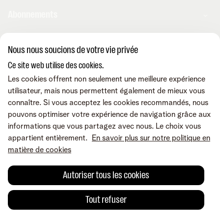
Abonnements
Internet
Nous nous soucions de votre vie privée
Aide et conseils
Mobile
Ce site web utilise des cookies.
Telenet TV
BE Sports
Les cookies offrent non seulement une meilleure expérience
Contactez-nous
Service client
BE TV
utilisateur, mais nous permettent également de mieux vous
Déménager
Amplificateurs wifi
connaître. Si vous acceptez les cookies recommandés, nous
Easy Switch
Les appareils
pouvons optimiser votre expérience de navigation grâce aux
Reprise
Internet
Corporate
Promos
informations que vous partagez avec nous. Le choix vous
Résilier
Mobile et fixe
L'app MyTelenet
appartient entièrement.
En savoir plus sur notre politique en
Réclamation
TV et divertissement
Modifier mes produits
matière de cookies
Notre communauté
Relevés de compte
A propos de Telenet
Offre Internet Sociale
Retrouvez-nous sur
Tarifs
Dérangements
Presse et médias
Autoriser tous les cookies
Modifier vos données
Investisseurs
Développement durable
|
|
|
|
Conditions
Accessibilité
Mentions legalés
Qualité des services
Droit de
Tout refuser
Careers
rétractation
Fournisseurs
© Telenet 2026 - Telenet SRL - Liersesteenweg 4, 2800 Malines -