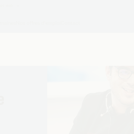
Data
er Service
Digital
e client technique
IT & Engineering
e
Débutants