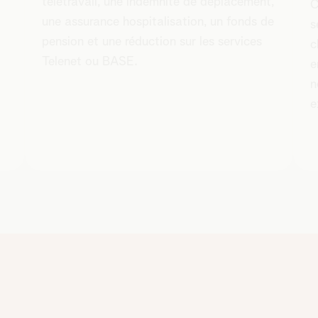
télétravail, une indemnité de déplacement,
C
une assurance hospitalisation, un fonds de
s
pension et une réduction sur les services
c
Telenet ou BASE.
e
n
e