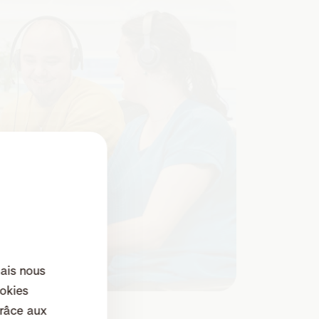
mais nous
okies
râce aux