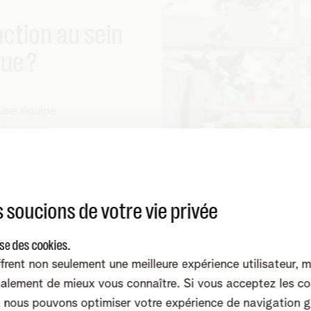
ction au sein
que ?
 une équipe
aissances
s. Car c’est
ent technique.
prises apprécient
 soucions de votre vie privée
ttaquez à leurs
 contentez
ise des cookies.
ssez aussi de
frent non seulement une meilleure expérience utilisateur, 
 travers notre
alement de mieux vous connaître. Si vous acceptez les co
it devant !
nous pouvons optimiser votre expérience de navigation g