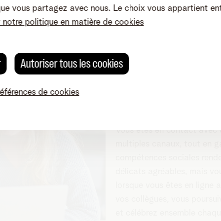
que vous partagez avec nous. Le choix vous appartient en
r notre politique en matière de cookies
Quelles sont le
r
Autoriser tous les cookies
care specialist 
références de cookies
Vos compétences techniques
Vous êtes en contact avec 
multiples canaux, tout en 
compétences sociales rende
délicats agréables, mais vo
lorsque vous êtes en ligne 
vos collègues, vous poursuiv
et célébrez ensemble chaqu