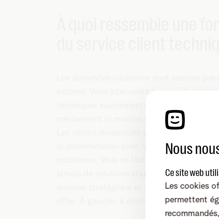
À quoi ressemble une fon
du service client techni
Les demandes courantes sont traitées par
externe. Vous intervenez lorsque des conn
techniques supplémentaires sont nécessaire
précisément la mission de notre service cli
Les clients résidentiels et les petites entre
Nous nous
la détermination avec laquelle vous vous a
problèmes. Vous ne lâchez rien et ne vous
Ce site web util
jamais de solutions standard. Vous réfléchi
Les cookies of
manière stratégique et guidez vos clients à
permettent ég
offre. À gauche, à droite, mais toujours dro
recommandés, 