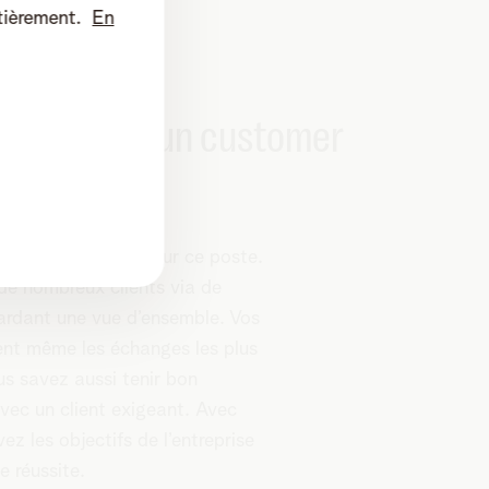
tièrement.
En
s qualités d’un customer
?
 sont parfaites pour ce poste.
de nombreux clients via de
gardant une vue d’ensemble. Vos
nt même les échanges les plus
us savez aussi tenir bon
avec un client exigeant. Avec
ez les objectifs de l’entreprise
e réussite.