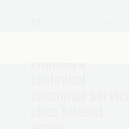
Particuliers
Indépendants
Entreprises
Supply chain, procurement et
Emplois à
Shops
finance
Custom
HR, Legal & Strategy
technical
Servic
Marketing et communication
customer servic
Sales
chez Telenet
group