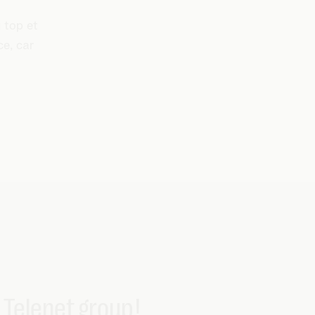
u top et
ce, car
Telenet group !