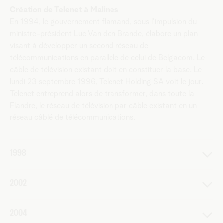
Création de Telenet à Malines
En 1994, le gouvernement flamand, sous l’impulsion du
ministre-président Luc Van den Brande, élabore un plan
visant à développer un second réseau de
télécommunications en parallèle de celui de Belgacom. Le
câble de télévision existant doit en constituer la base. Le
lundi 23 septembre 1996, Telenet Holding SA voit le jour.
Telenet entreprend alors de transformer, dans toute la
Flandre, le réseau de télévision par câble existant en un
réseau câblé de télécommunications.
1998
Telenet fait ses premiers pas dans la téléphonie et
2002
l’internet
Le
marché belge de la téléphonie
est libéralisé le 1er
La télévision devient un élément à part entière de
janvier 1998. Belgacom et Telenet signent un accord
2004
l'offre