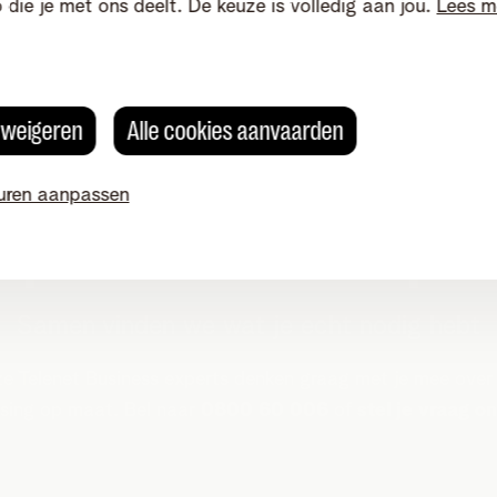
o die je met ons deelt. De keuze is volledig aan jou.
Lees m
s weigeren
Alle cookies aanvaarden
uren aanpassen
Spreek met een exper
Samen vinden we wat je echt nodig hebt
e Telenet Business experts denken graag met je mee over
sing op maat. Bel naar
0800 60 006
of
stel je vraag on