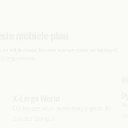
iste mobiele plan
a en wil je overal kunnen werken zoals op kantoor?
tot vergaderzaal.
Fle
D
X-Large World
Au
Dé keuze voor wereldwijd gebruik
oo
zonder zorgen