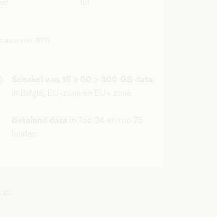
naf
Tot
 maand excl. BTW
Schakel van 15 > 50 > 300 GB data
in België, EU-zone en EU+ zone
Betalend data
in Top 24 en top 75
landen
ne.