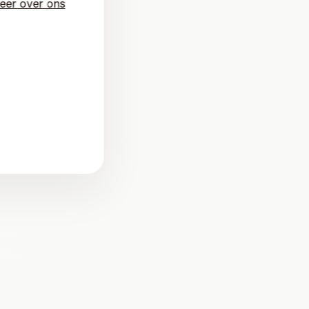
eer over ons
t
 een
line
.