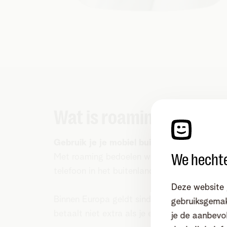
Wat is roaming?
Gebruik je je mobiel buiten België?
Dan ma
We hechte
Met roaming bedoelen we bellen, sms’en en 
telefoon in het buitenland.
Deze website 
Binnen Europa geldt sinds 2017 het principe 
gebruiksgemak
betaalt niet extra als je een ander netwerk 
je de aanbevol