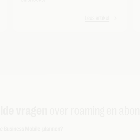
Lees artikel
lde vragen
over roaming en abo
ale Business Mobile-plannen?