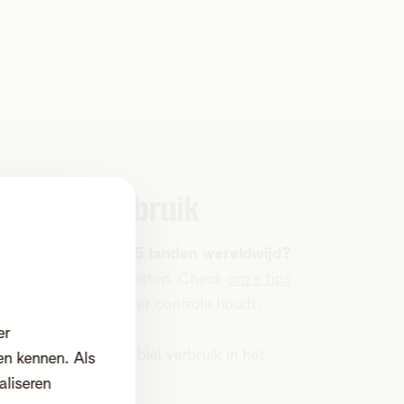
obiele verbruik
ar één van de top 75 landen wereldwijd?
e mobiel verbruik en kosten. Check
onze tips
en je abonnement
onder controle houdt.
er
 Portal
en hou je mobiel verbruik in het
en kennen. Als
ontrole.
aliseren