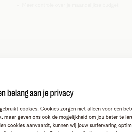
Meer controle over je maandelijkse budget
Beheer van je m
ak je gebruik van roaming.
Reis je binnen de EU of na
n belang aan je privacy
surfen met je mobiele
Blijf altijd in controle van j
over hoe je je verbruik buit
gebruikt cookies. Cookies zorgen niet alleen voor een bet
'
Roam like at home
', je
Ga naar
het Business Mobile
, maar geven ons ook de mogelijkheid om jou beter te ler
in de EU gebruikt.
buitenland eenvoudig onder c
en cookies aanvaardt, kunnen wij jouw surfervaring optim