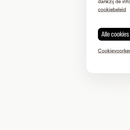
dankzij de inf
cookiebeleid
Alle cookie
Cookievoorke
Onz
oplos