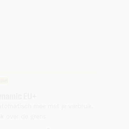
xibel
ynamic EU+
tomatisch mee met je verbruik,
k over de grens