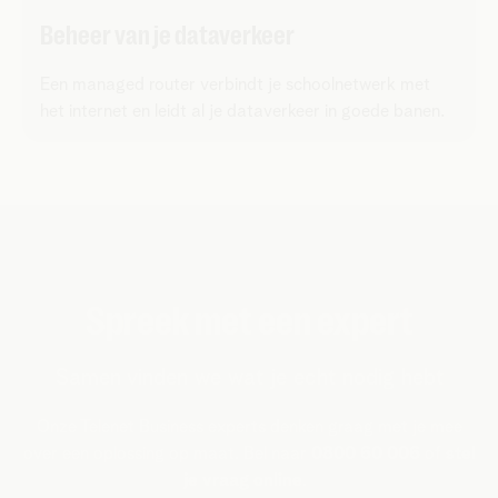
Beheer van je dataverkeer
Een managed router verbindt je schoolnetwerk met
het internet en leidt al je dataverkeer in goede banen.
Spreek met een expert
Samen vinden we wat je echt nodig hebt
Onze Telenet Business experts denken graag met je mee
over een oplossing op maat. Bel naar
0800 60 006
of
stel
je vraag online
.