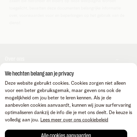
zaken die hieronder en elders op deze webpagina worden
toegelicht, bevatten deze documenten belangrijke informatie
over, voorwaarden voor en beperkingen op het gebruik van de
dienst
Over ons
We hechten belang aan je privacy
Over Telenet Business
Support
Deze website gebruikt cookies. Cookies zorgen niet alleen
Ons netwerk
voor een beter gebruiksgemak, maar geven ons ook de
Onze Business Partners
mogelijkheid om jou beter te leren kennen. Als je de
Pers
Veelgestelde vragen
Contacteer ons
aanbevolen cookies aanvaardt, kunnen wij jouw surfervaring
Vacatures
Business Mobile Portal
optimaliseren dankzij de info die je met ons deelt. De keuze is
MyBill Portal
volledig aan jou.
Lees meer over ons cookiebeleid
TIP-Portal
Neem contact op
Vind ons ook op
MyCloud
Laat je terugbellen
Alle cookies aanvaarden
Online portalen