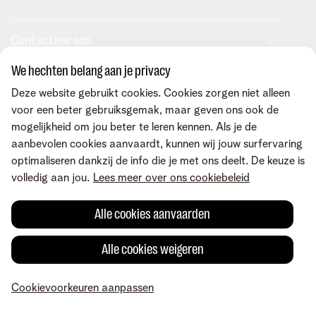
Onze Business Partners
Pers
Veelgestelde vragen
Contacteer ons
Vacatures
Business Mobile Portal
MyBill Portal
We hechten belang aan je privacy
TIP-Portal
Neem contact op
Vind ons ook op
Deze website gebruikt cookies. Cookies zorgen niet alleen
MyCloud
Laat je terugbellen
voor een beter gebruiksgemak, maar geven ons ook de
Online portalen
Mail ons
mogelijkheid om jou beter te leren kennen. Als je de
Maak een afspraak
Voorwaarden
Juridische info
Privacybeleid
Cookievoorkeuren aanpassen
aanbevolen cookies aanvaardt, kunnen wij jouw surfervaring
Cookiebeleid
Toegankelijkheid
optimaliseren dankzij de info die je met ons deelt. De keuze is
© Telenet 2026 - Telenet BV – Liersesteenweg 4, 2800 Mechelen –
volledig aan jou.
Lees meer over ons cookiebeleid
BTW BE 0473.416.418 - RPR Antwerpen, afd. Mechelen
Alle cookies aanvaarden
Alle cookies weigeren
Cookievoorkeuren aanpassen