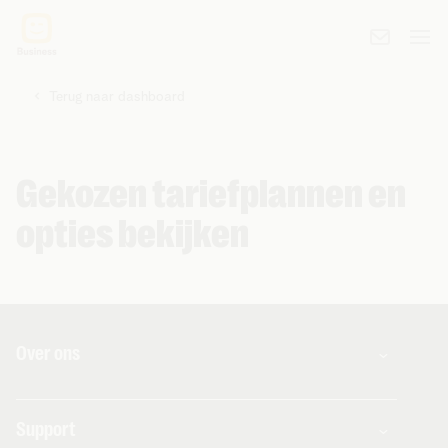
Terug naar dashboard
Gekozen tariefplannen en
opties bekijken
Over ons
Over Telenet Business
Support
Ons netwerk