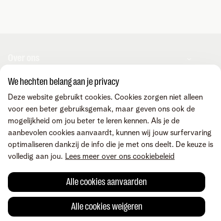
Over ons
We hechten belang aan je privacy
Over Telenet Business
Support
Deze website gebruikt cookies. Cookies zorgen niet alleen
Ons netwerk
voor een beter gebruiksgemak, maar geven ons ook de
Onze Business Partners
mogelijkheid om jou beter te leren kennen. Als je de
Pers
Veelgestelde vragen
Contacteer ons
aanbevolen cookies aanvaardt, kunnen wij jouw surfervaring
Vacatures
Business Mobile Portal
optimaliseren dankzij de info die je met ons deelt. De keuze is
MyBill Portal
volledig aan jou.
Lees meer over ons cookiebeleid
TIP-Portal
Neem contact op
Vind ons ook op
MyCloud
Laat je terugbellen
Alle cookies aanvaarden
Online portalen
Mail ons
Maak een afspraak
Voorwaarden
Juridische info
Privacybeleid
Cookievoorkeuren aanpassen
Alle cookies weigeren
Cookiebeleid
Toegankelijkheid