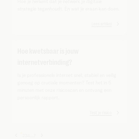
Hoe je herkent dat je netwerk je digitale
strategie tegenhoudt. En wat je eraan kan doen.
Lees artikel
Hoe kwetsbaar is jouw
internetverbinding?
Is je professionele internet snel, stabiel en veilig
genoeg op cruciale momenten? Test het in 5
minuten met onze risicoscan en ontvang een
persoonlijk rapport.
Test je risico
1
2
3
4
...
7