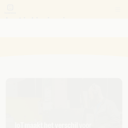
Laat je hier inspireren over
internet
IoT maakt het verschil
voor