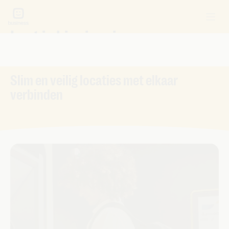
Laat je hier inspireren over
bedrijfsnetwerken
Slim en veilig locaties met elkaar
verbinden