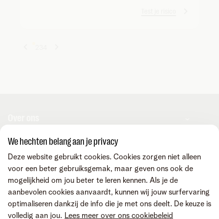
Test je risico
1
2
3
4
Over ons
We hechten belang aan je privacy
Over Telenet Business
Support
Deze website gebruikt cookies. Cookies zorgen niet alleen
Ons netwerk
voor een beter gebruiksgemak, maar geven ons ook de
Onze Business Partners
mogelijkheid om jou beter te leren kennen. Als je de
Pers
Veelgestelde vragen
Contacteer ons
aanbevolen cookies aanvaardt, kunnen wij jouw surfervaring
Vacatures
Business Mobile Portal
optimaliseren dankzij de info die je met ons deelt. De keuze is
MyBill Portal
volledig aan jou.
Lees meer over ons cookiebeleid
TIP-Portal