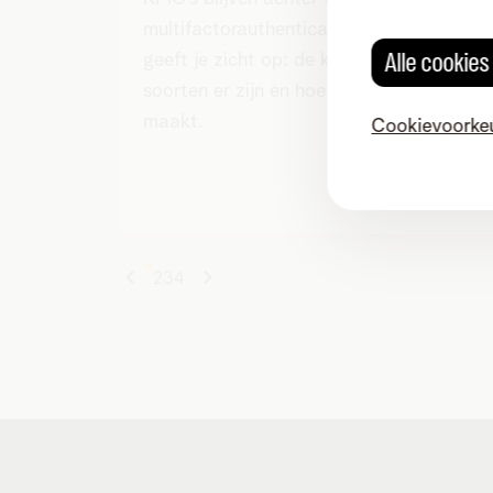
multifactorauthenticatie. Dit artikel
Alle cookie
geeft je zicht op: de kostprijs, welke
soorten er zijn en hoe je de keuze
maakt.
Cookievoorke
Lees artikel
1
2
3
4