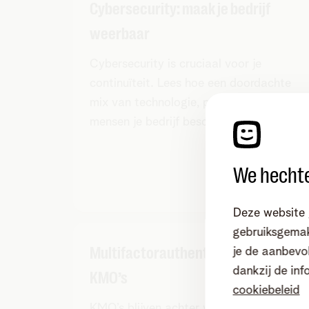
Cybersecurity: maak je bedrijf
weerbaar
Cybersecurity is cruciaal voor je
continuïteit. Lees hoe een doordachte
mix van technologie, processen en
mensen je bedrijf beschermt.
Lees artikel
We hechte
Deze website 
gebruiksgemak
Multifactorauthenticatie voor
je de aanbevol
dankzij de inf
KMO’s
cookiebeleid
KMO’s blijven achter voor wat betreft