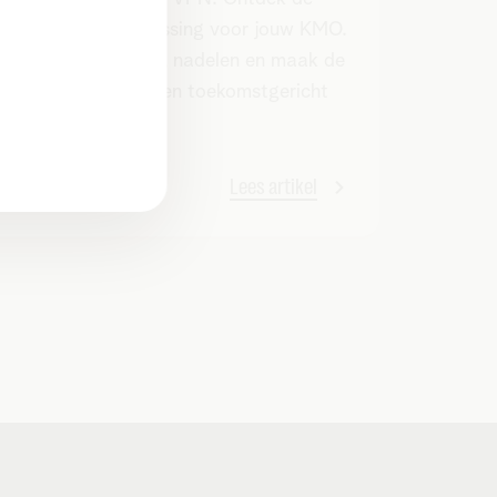
beste netwerkoplossing voor jouw KMO.
Vergelijk voordelen, nadelen en maak de
juiste keuze voor een toekomstgericht
netwerk.
Lees artikel