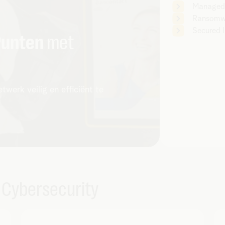
Managed 
Ransomw
Secured 
Punten
met
erk veilig en efficiënt te
 Cybersecurity