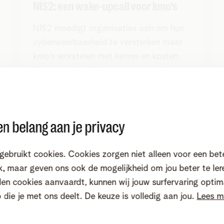
NIS2: een wake-upcall voor kmo’s
NIS2 moedigt organisaties aan om hun
cyberweerbaarheid te versterken maar
kmo’s worstelen met kennis en kosten.
Hoe staan bedrijven er voor een jaar na
NIS2?
Lees artikel
n belang aan je privacy
gebruikt cookies. Cookies zorgen niet alleen voor een bet
, maar geven ons ook de mogelijkheid om jou beter te ler
Zero trust is een must in de cloud
en cookies aanvaardt, kunnen wij jouw surfervaring optim
o die je met ons deelt. De keuze is volledig aan jou.
Lees m
In het licht van NIS2 en de realiteit van
cloud computing is een zero trust