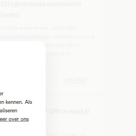
Data governance essentieel in
Copilot
Ontdek waarom een solide data
governance-strategie essentieel is als je
Microsoft 365 Copilot gebruikt en
waarborg zo de beveiliging en
compliance.
Lees artikel
er
en kennen. Als
SD-WAN versus IP-VPN: zo maak je
aliseren
eer over ons
de juiste keuze
SD-WAN versus IP-VPN: Ontdek de