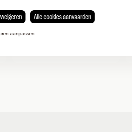
security onmisbaar. Ontdek de
voordelen, hoe het werkt en wat de
s weigeren
Alle cookies aanvaarden
toekomst brengt.
uren aanpassen
Lees artikel