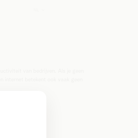
NL
ctiviteit van bedrijven. Als je geen
en internet betekent ook vaak geen