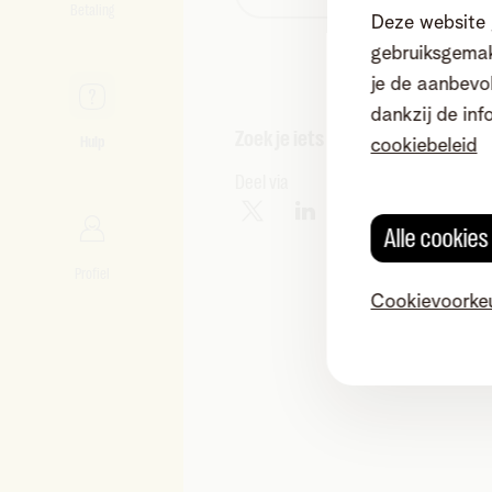
Betaling
Deze website 
gebruiksgemak
je de aanbevol
dankzij de inf
Zoek je iets anders?
Hulp
cookiebeleid
Deel via
Alle cookie
Profiel
Cookievoorke