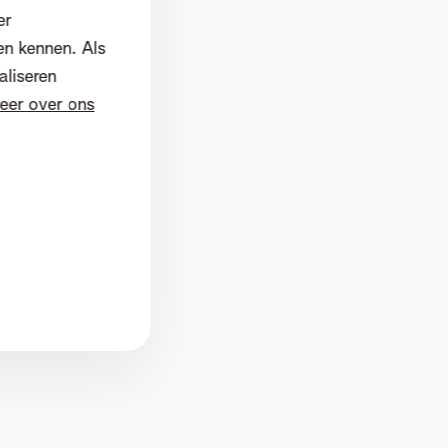
er
en kennen. Als
aliseren
eer over ons