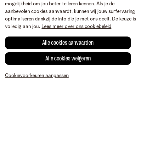
mogelijkheid om jou beter te leren kennen. Als je de
aanbevolen cookies aanvaardt, kunnen wij jouw surfervaring
optimaliseren dankzij de info die je met ons deelt. De keuze is
volledig aan jou.
Lees meer over ons cookiebeleid
Alle cookies aanvaarden
Alle cookies weigeren
Fout gevonden of heb je een suggestie?
Cookievoorkeuren aanpassen
MyTelenet
Mijn producten
Betaling
Hulp
Profiel
Over Telenet
Careers
Voorwaarden
Juridische info
Herroepingsrecht
Privacy
Cookievoorkeuren aanpassen
Cookiebeleid
Consumenteninlichtingen
Toegankelijkheid
© Telenet 2026 - Telenet BV – Liersesteenweg 4, 2800 Mechelen –
BTW BE 0473.416.418 - RPR Antwerpen, afd. Mechelen