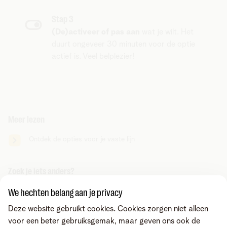
Stap 3
(De)activeer of pas aan
wat je wilt. Het
duurt ongeveer 30 minuten voor de optie
actief is. Veel belplezier!
Meer lezen
Ontdek de opties voor je vaste lijn
Zoek je iets anders?
Deel via
We hechten belang aan je privacy
Deze website gebruikt cookies. Cookies zorgen niet alleen
voor een beter gebruiksgemak, maar geven ons ook de