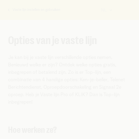
Vaste lijn instellen en gebruiken
NL
U
bent
hier:
Opties van je vaste lijn
Je kan bij je vaste lijn verschillende opties nemen.
Benieuwd welke er zijn? Ontdek welke opties gratis,
inbegrepen of betalend zijn. Zo is er Top-lijn, een
combinatie van 4 handige opties: Ken-je-beller, Telenet
Berichtendienst, Oproepdoorschakeling en Signaal 2e
oproep. Heb je Vaste lijn Pro of KLIK? Dan is Top-lijn
inbegrepen!
Hoe werken ze?