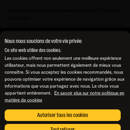
Telenet, ce qui garde vos lignes libres jusqu’à ce que
Oui, les numéros de service offrent des options
l’appelant fasse son choix. Cela améliore l’efficacité de
D'autres questions sur les numéros de service ?
Contactez
complètes de rapports et d’analyse. Vous découvrez
votre centre de contact.
nos experts
ainsi le comportement d’appel, les pics de fréquentation,
les temps d’attente et l’efficacité de vos campagnes
marketing.
Nous nous soucions de votre vie privée
A propos de nous
Ce site web utilise des cookies.
Les cookies offrent non seulement une meilleure expérience
À propos de Telenet Business
Support
utilisateur, mais nous permettent également de mieux vous
Notre réseau
connaître. Si vous acceptez les cookies recommandés, nous
Notre Partenaires Business
pouvons optimiser votre expérience de navigation grâce aux
Presse et médias
Consultez nos FAQ
Contactez-nous
informations que vous partagez avec nous. Le choix vous
Offres d'emploi
Le portail Business Mobile
appartient entièrement.
En savoir plus sur notre politique en
Le portail MyBill
matière de cookies
Le portail TIP
Contactez-nous
Retrouvez-nous sur
Le portail MyCloud
Rappelez-moi
Autoriser tous les cookies
Portails en ligne
Par e-mail
Prenez un rendez-vous
Conditions
Mentions légales
Politique de confidentialité
Modifier les préférences
Tout refuser