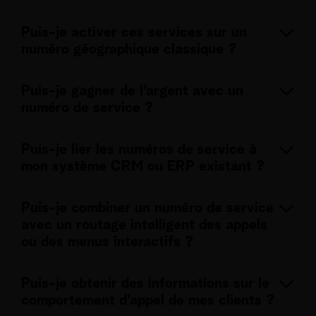
Puis-je activer ces services sur un
numéro géographique classique ?
Oui. Le réseau Telenet transforme chaque numéro
Puis-je gagner de l’argent avec un
Telenet en numéro de service avec toutes les fonctions
numéro de service ?
de routage avancées telles que la redirection d’appels,
les menus vocaux interactifs (IVR), le renvoi d’appels
Oui, les numéros de service premium (070 et 090X)
selon l’horaire et la répartition intelligente vers des
Puis-je lier les numéros de service à
facturent un tarif plus élevé par appel ou par minute.
équipes ou des sites.
mon système CRM ou ERP existant ?
Votre marge dépend de la provenance de l’appel (mobile
ou fixe).
Oui, cette intégration facilite l’enregistrement, la
Puis-je combiner un numéro de service
personnalisation et le traitement efficace des
avec un routage intelligent des appels
interactions clients.
ou des menus interactifs ?
Absolument. Le routage intelligent et les menus
Puis-je obtenir des informations sur le
interactifs aident vos clients à atteindre plus vite la
comportement d’appel de mes clients ?
bonne personne. Ces menus fonctionnent dans le réseau